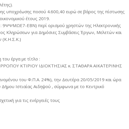
έτης).
ψης υποχρέωσης ποσού 4.600,40 ευρώ σε βάρος της πίστωσης
οικονομικού έτους 2019.
Α : 9ΨΨΜΩΕ7-ΕΒΝ) περί ορισμού χρηστών της Ηλεκτρονικής
ος Κληρώσεων για Δημόσιες Συμβάσεις Έργων, Μελετών και
(Κ.Η.Σ.Κ.)
του έργα με τίτλο :
ΡΡΟΠΟΥ ΚΤΙΡΙΟΥ ΙΔΙΟΚΤΗΣΙΑΣ κ. ΣΤΑΘΑΡΑ ΑΙΚΑΤΕΡΙΝΗΣ
μένου του Φ.Π.Α. 24%), την Δευτέρα 20/05/2019 και ώρα
ου Δήμου Ιστιαίας Αιδηψού , σύμφωνα με το Κεντρικό
χετική για τις ενέργειές τους