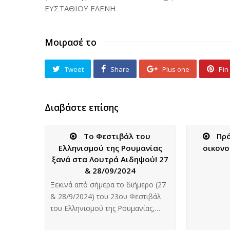
ΕΥΣΤΑΘΙΟΥ ΕΛΕΝΗ
Μοιρασέ το
Tweet
Share
Plus one
Pin 
Διαβάστε επίσης
Το Φεστιβάλ του
Πρ
Ελληνισμού της Ρουμανίας
οικον
ξανά στα Λουτρά Αιδηψού! 27
& 28/09/2024
Ξεκινά από σήμερα το διήμερο (27
& 28/9/2024) του 23ου Φεστιβάλ
του Eλληνισμού της Ρουμανίας,…