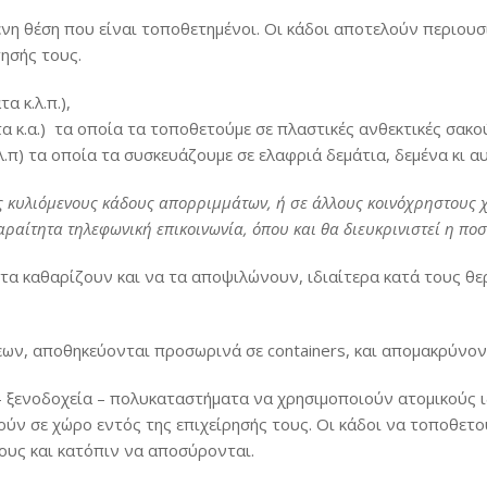
νη θέση που είναι τοποθετημένοι. Οι κάδοι αποτελούν περιουσί
ησής τους.
 κ.λ.π.),
α κ.α.) τα οποία τα τοποθετούμε σε πλαστικές ανθεκτικές σακού
.π) τα οποία τα συσκευάζουμε σε ελαφριά δεμάτια, δεμένα κι αυ
υς κυλιόμενους κάδους απορριμμάτων, ή σε άλλους κοινόχρηστους
αίτητα τηλεφωνική επικοινωνία, όπου και θα διευκρινιστεί η ποσ
 τα καθαρίζουν και να τα αποψιλώνουν, ιδιαίτερα κατά τους θε
ων, αποθηκεύονται προσωρινά σε containers, και απομακρύνοντ
– ξενοδοχεία – πολυκαταστήματα να χρησιμοποιούν ατομικούς 
ν σε χώρο εντός της επιχείρησής τους. Οι κάδοι να τοποθετού
υς και κατόπιν να αποσύρονται.