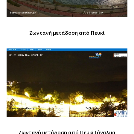
Ζωντανή μετάδοση από Πευκί
Ζωντανή μετάδοση από Πευκί [άγαλμα