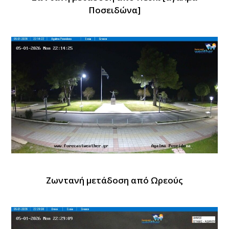
Ποσειδώνα]
Ζωντανή μετάδοση από Ωρεούς