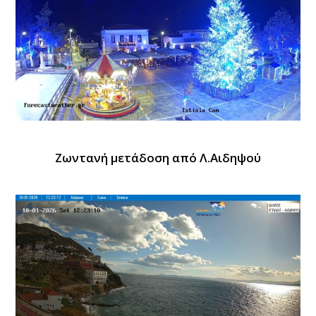
Ζωντανή μετάδοση από Λ.Αιδηψού