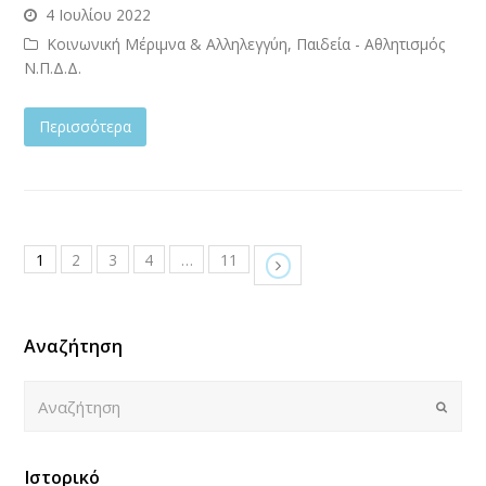
4 Ιουλίου 2022
Κοινωνική Μέριμνα & Αλληλεγγύη, Παιδεία - Αθλητισμός
Ν.Π.Δ.Δ.
Περισσότερα
1
2
3
4
…
11
Αναζήτηση
Αναζήτηση
Submi
Ιστορικό