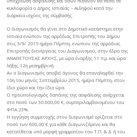
υποχρέωση ασφάλισης και όσων πιθανόν θα θέσει σε
κυκλοφορία ο Δήμος Ιστιαίας – Αιδηψού κατά την
διάρκεια ισχύος της σύμβασης.
Ο διαγωνισμός θα γίνει στο Δημοτικό κατάστημα στην
Ιστιαία ενώπιον της αρμόδιας Επιτροπής του Δήμου
στις 3/9/ 2015 ημέρα Πέμπτη, ενώπιον της αρμόδιας
Επιτροπής διενέργειας του Διαγωνισμού, στην έδρα της
ΑΝΑΘΕΤΟΥΣΑΣ ΑΡΧΗΣ, με ώρα έναρξης 11 π.μ. και ώρα
λήξης 12η μεσημβρινή.
Αν ο διαγωνισμός αποβεί άγονος θα επαναληφθεί την
10η του μηνός Σεπτεμβρίου 2015, ημέρα Πέμπτη, στον
ίδιο χώρο και την ίδια ώρα.
Ο προϋπολογισμός δαπάνης της ασφάλισης ανέρχεται
στο ποσό των 30.000,00 €, συμπεριλαμβανομένου του
ΦΠΑ 23%.
Η εγγύηση συμμετοχής στον διαγωνισμό ορίζεται στο
ποσό των 600,00 € για κάθε διαγωνιζόμενο και θα
κατατίθεται υπό μορφή γραμματίου του Τ.Π. & Δ. ή του