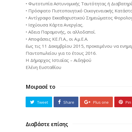
• Φωτοτυπία Αστυνομικής Ταυτότητας ή Διαβατηρί
• Πρόσφατο Πιστοποιητικό Οικογενειακής Κατάστα
• Αντίγραφο Εκκαθαριστικού Σημειώματος Φορολογ
• Ισχύουσα Κάρτα Ανεργίας.
• Αδεια Παραμονής, οι αλλοδαποί.
• Αποφάσεις ΚΕ.Π.Α., οι Α.μ.Ε.Α.
έως τις 11 Δεκεμβρίου 2015, προκειμένου να ενη
Παντοπωλείου για το έτους 2016.
Η Δήμαρχος Ιστιαίας – Αιδηψού
Ελένη Ευσταθίου
Μοιρασέ το
Tweet
Share
Plus one
Pin 
Διαβάστε επίσης