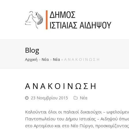
Blog
Αρχική
»
Νέα
»
Νέα
»
Α Ν Α Κ Ο Ι Ν Ω Σ Η
Α Ν Α Κ Ο Ι Ν Ω Σ Η
23 Νοεμβρίου 2015
Νέα
Καλούνται όλοι οι παλαιοί δικαιούχοι – ωφελούμεν
Παντοπωλείου του Δήμου Ιστιαίας – Αιδηψού όπως 
στο Αρτεμίσιο και στο Νέο Πύργο, προσκομίζοντας 