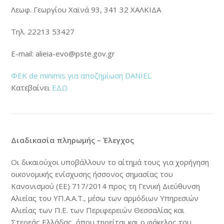
Λεωφ. Γεωργίου Χαϊνά 93, 341 32 ΧΑΛΚΙΔΑ
Τηλ. 22213 53427
E-mail: alieia-evo@pste.gov.gr
ΦΕΚ de minimis για αποζημίωση DANIEL
Κατεβαίνει
ΕΔΩ
Διαδικασία πληρωμής – Έλεγχος
Οι δικαιούχοι υποβάλλουν το αίτημά τους για χορήγηση
οικονομικής ενίσχυσης ήσσονος σημασίας του
Κανονισμού (ΕΕ) 717/2014 προς τη Γενική Διεύθυνση
Αλιείας του ΥΠ.Α.Α.Τ., μέσω των αρμόδιων Υπηρεσιών
Αλιείας των Π.Ε. των Περιφερειών Θεσσαλίας και
Στερεάς Ελλάδας, όπου τηρείται και ο φάκελος του