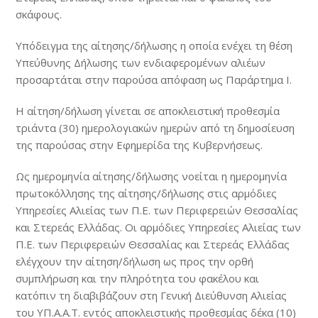
σκάφους.
Υπόδειγμα της αίτησης/δήλωσης η οποία ενέχει τη θέση
Υπεύθυνης Δήλωσης των ενδιαφερομένων αλιέων
προσαρτάται στην παρούσα απόφαση ως Παράρτημα Ι.
Η αίτηση/δήλωση γίνεται σε αποκλειστική προθεσμία
τριάντα (30) ημερολογιακών ημερών από τη δημοσίευση
της παρούσας στην Εφημερίδα της Κυβερνήσεως.
Ως ημερομηνία αίτησης/δήλωσης νοείται η ημερομηνία
πρωτοκόλλησης της αίτησης/δήλωσης στις αρμόδιες
Υπηρεσίες Αλιείας των Π.Ε. των Περιφερειών Θεσσαλίας
και Στερεάς Ελλάδας. Οι αρμόδιες Υπηρεσίες Αλιείας των
Π.Ε. των Περιφερειών Θεσσαλίας και Στερεάς Ελλάδας
ελέγχουν την αίτηση/δήλωση ως προς την ορθή
συμπλήρωση και την πληρότητα του φακέλου και
κατόπιν τη διαβιβάζουν στη Γενική Διεύθυνση Αλιείας
του ΥΠ.Α.Α.Τ. εντός αποκλειστικής προθεσμίας δέκα (10)