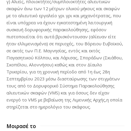
γ) Αλιείς, πλοιοκτήτες/συμπλοιοκτήτες αλιευτικών
σκαφών άνω των 12 μέτρων ολικού μήκους και σκαφών
με το αλιευτικό εργαλείο γρι γρι και μηχανότρατας, που
είναι υπόχρεα να έχουν εγκατεστημένη λειτουργική
συσκευή δορυφορικής παρακολούθησης, εφόσον
πιστοποιείται ότι αυτά βρισκόντουσαν (αλίευαν είτε
ήταν ελλιμενισμένα) σε περιοχές, του Βόρειου Ευβοϊκού,
σε ακτές των Π.Ε. Μαγνησίας, εντός και εκτός
Παγασητικού Κόλπου, και Λάρισας, Σποράδων (Σκιάθου,
Σκοπέλου, Αλοννήσου) καθώς και στον Δίαυλο
Τρικερίου, για τη χρονική περίοδο από 1η έως 28η
Σεπτεμβρίου 2023 μέσω διασταύρωσης των στιγμάτων
τους από το Δορυφορικό Σύστημα Παρακολούθησης
αλιευτικών σκαφών (VMS) και για όσους δεν είχαν
ενεργό το VMS με βεβαίωση της Λιμενικής Αρχής,η οποία
στηρίζεται στο ημερολόγιο του σκάφους.
Μοιρασέ το