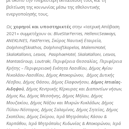
με σκοπό την πληρέστερη εκπαίδευσή τους και τη
βελτίωση της κοινωνίας μέσω της εθελοντικής
ενεργοποίησής τους.
Ως
χορηγοί και υποστηρικτές
στην «Ιατρική Απόβαση
2021» συμμετέχουν οι:
BlueStarFerries
,
HellenicSeaways
,
ANEKLINES
,
FastFerries
, Σκύρος Ναυτική Εταιρεία,
DolphinofSkiathos
,
DolphinofSkopelos
,
MalemiHotel
,
SkalaKallonis
,
Lesvos
,
PasiphaeHotel
,
SkalaKalloni
,
Lesvos
,
MantasGroup
,
Loutraki
, Περιφέρεια Θεσσαλίας, Περιφέρεια
Κρήτης – Περιφερειακή Ενότητα Λασιθίου, Δήμος Αγίου
Νικολάου-Λασιθίου, Δήμος Αποκορώνου, Δήμος Δυτικής
Λέσβου, Δήμος Θάσου, Δήμος Ελαφονήσου,
Δήμος Ιστιαίας-
Αιδηψού
, Δήμος Κεντρικής Κέρκυρας και Διαποντίων νήσων,
Δήμος Κω, Δήμος Μεσσήνης, Δήμος Μήλου, Δήμος
Μουζακίου, Δήμος Νάξου και Μικρών Κυκλάδων, Δήμος
Πύλου-Νέστορος, Δήμος Σαλαμίνος, Δήμος Σητείας, Δήμος
Σκοπέλου, Δήμος Σκύρου, Ιερά Μητρόπολις Κάσου &
Καρπάθου, Ιερά Μητρόπολις Κυδωνίας & Αποκορώνου, Ιερά