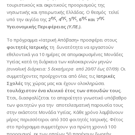
τουριστικούς και ακριτικούς προορισμούς της
νησιωτικής και ηπειρωτικής Ελλάδας. Ο θεσμός τελεί
ης
ης
ης
ης
ης
υπό την αιγίδα της
2
, 4
, 5
, 6
και 7
Υγειονομικής Περιφέρειας
(Υ.ΠΕ.).
Το πρόγραμμα «Ιατρική Απόβαση» προσφέρει στους
φοιτητές Ιατρικής
τη δυνατότητα να εργαστούν
εθελοντικά για 10 ημέρες σε απομακρυσμένες Μονάδες
Υγείας κατά τη διάρκεια των καλοκαιρινών μηνών
(συνολική διάρκεια:
5 δεκαήμερα από 20/07 έως 07/09)
. Οι
συμμετέχοντες προέρχονται από όλες τις
Ιατρικές
Σχολές
της χώρας μας και έχουν ολοκληρώσει
τουλάχιστον ένα κλινικό έτος των σπουδών τους
.
Έτσι, διασφαλίζεται το απαραίτητο γνωστικό υπόβαθρο
των φοιτητών για την αποτελεσματική παρουσία τους
στην εκάστοτε Μονάδα Υγείας. Κάθε χρόνο λαμβάνουν
μέρος περισσότεροι από 300 φοιτητές Ιατρικής. Φέτος
στο πρόγραμμα συμμετέχουν για πρώτη χρονιά 100
προορισμοί, εκ των οποίων 50 παρέχουν δωρεάν