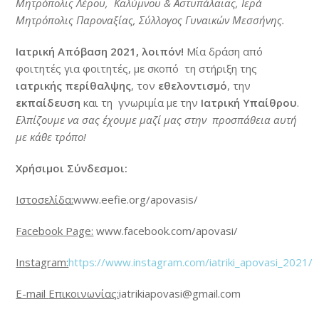
Μητρόπολις Λέρου, Καλύμνου & Αστυπάλαιας, Ιερά
Μητρόπολις Παροναξίας, Σύλλογος Γυναικών Μεσσήνης.
Ιατρική Απόβαση 202
1, λοιπόν!
Μία δράση από
φοιτητές για φοιτητές, με σκοπό τη στήριξη της
ιατρικής περίθαλψης
, τον
εθελοντισμό
, την
εκπαίδευση
και τη γνωριμία με την
Ιατρική Υπαίθρου
.
Ελπίζουμε να σας έχουμε μαζί μας στην προσπάθεια αυτή
με κάθε τρόπο!
Χρήσιμοι Σύνδεσμοι:
Ιστοσελίδα:
www.eefie.org/apovasis/
Facebook Page:
www.facebook.com/apovasi/
Instagram:
https://www.instagram.com/iatriki_apovasi_2021/
E-mail
Επικοινωνίας
:
iatrikiapovasi@gmail.com