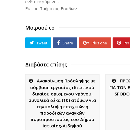
ενδιαφερόμενοι.
Εκ του Τμήματος Εσόδων
Μοιρασέ το
Tweet
Share
Plus one
Pin 
Διαβάστε επίσης
Ανακοίνωση Πρόσληψης με
ΠΡΟ
σύμβαση εργασίας ιδιωτικού
ΓΙΑ ΤΟΝ 
δικαίου ορισμένου χρόνου,
SPODO
συνολικά δέκα (10) ατόμων για
την κάλυψη εποχικών ή
παροδικών αναγκών
πυροπροστασίας του Δήμου
Ιστιαίας-Αιδηψού