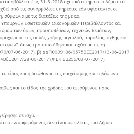
να υποβάλλετε έως 31-3-2018 σχετικό αίτημα στο Δήμο στο
χθεί από τις συναρμόδιες υπηρεσίες εάν υφίστανται οι
 σύμφωνα με τις διατάξεις της με αρ.
 Υπουργών Εσωτερικών-Οικονομικών-Περιβάλλοντος και
ορισμού των όρων, προϋποθέσεων, τεχνικών θεμάτων,
παραχώρηση της απλής χρήσης αιγιαλού, παραλίας, όχθης και
ταμών”, όπως τροποποιήθηκε και ισχύει με τις α)
70/07-06-2017), β) ΔΔΠ0009186/0575Β΄ΕΞ2017/13-06-2017
4Β΄ΕΞ2017/28-06-2017 (ΦΕΚ Β΄2255/03-07-2017).
το είδος και η διεύθυνση της επιχείρησης και τηλέφωνο
 καθώς και το είδος της χρήσης του αιτούμενου προς
είρησης σε ισχύ.
ότι ο ενδιαφερόμενος δεν είναι οφειλέτης του Δήμου