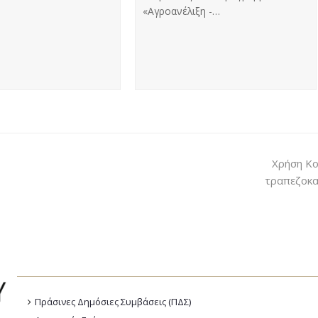
«Αγροανέλιξη -…
Χρήση Κο
τραπεζοκα
Πράσινες Δημόσιες Συμβάσεις (ΠΔΣ)