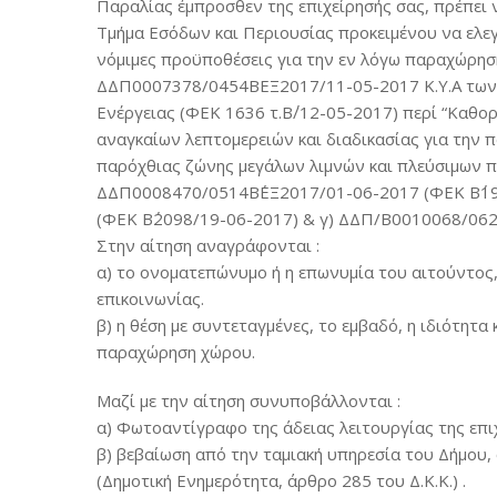
Παραλίας έμπροσθεν της επιχείρησής σας, πρέπει 
Τμήμα Εσόδων και Περιουσίας προκειμένου να ελεγ
νόμιμες προϋποθέσεις για την εν λόγω παραχώρηση,
ΔΔΠ0007378/0454ΒΕΞ2017/11-05-2017 Κ.Υ.Α των
Ενέργειας (ΦΕΚ 1636 τ.Β΄/12-05-2017) περί “Καθ
αναγκαίων λεπτομερειών και διαδικασίας για την 
παρόχθιας ζώνης μεγάλων λιμνών και πλεύσιμων πο
ΔΔΠ0008470/0514Β΄ΕΞ2017/01-06-2017 (ΦΕΚ Β΄19
(ΦΕΚ Β΄2098/19-06-2017) & γ) ΔΔΠ/Β0010068/062
Στην αίτηση αναγράφονται :
α) το ονοματεπώνυμο ή η επωνυμία του αιτούντος, 
επικοινωνίας.
β) η θέση με συντεταγμένες, το εμβαδό, η ιδιότητα
παραχώρηση χώρου.
Μαζί με την αίτηση συνυποβάλλονται :
α) Φωτοαντίγραφο της άδειας λειτουργίας της επιχ
β) βεβαίωση από την ταμιακή υπηρεσία του Δήμου, 
(Δημοτική Ενημερότητα, άρθρο 285 του Δ.Κ.Κ.) .