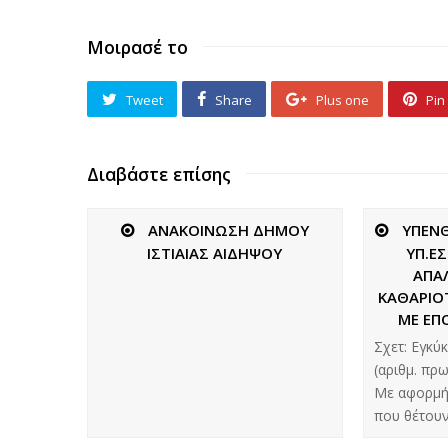
Μοιρασέ το
Tweet
Share
Plus one
Pin 
Διαβάστε επίσης
ΑΝΑΚΟΙΝΩΣΗ ΔΗΜΟΥ
ΥΠΕΝ
ΙΣΤΙΑΙΑΣ ΑΙΔΗΨΟΥ
ΥΠ.ΕΣ
ΑΠΑ
ΚΑΘΑΡΙΟ
ΜΕ ΕΠ
Σχετ: Εγκύ
(αριθμ. πρ
Με αφορμή
που θέτου