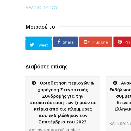
ΔΕΛΤΙΟ ΤΥΠΟΥ
Μοιρασέ το
Share
Plus one
Pin 
Tweet
Διαβάστε επίσης
Οριοθέτηση περιοχών &
Ανα
χορήγηση Στεγαστικής
Εκδήλωση
Συνδρομής για την
συμμε
αποκατάσταση των ζημιών σε
διενε
κτίρια από τις πλημμύρες
Ελληνι
που εκδηλώθηκαν τον
Σεπτέμβριο του 2023
ΚΑΤΕΒΑΙΝΕ
για: -ανακατασκευή κτιρίων