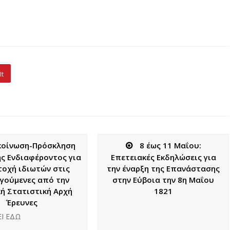
It
κοίνωση-Πρόσκληση
8 έως 11 Μαΐου:
ς Ενδιαφέροντος για
Επετειακές Εκδηλώσεις για
τοχή ιδιωτών στις
την έναρξη της Επανάστασης
ργούμενες από την
στην Εύβοια την 8η Μαΐου
κή Στατιστική Αρχή
1821
Έρευνες
Ι ΕΔΩ