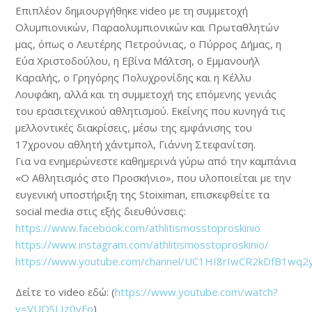
Επιπλέον δημιουργήθηκε video με τη συμμετοχή
Ολυμπιονικών, Παραολυμπιονικών και Πρωταθλητών
μας, όπως ο Λευτέρης Πετρούνιας, ο Πύρρος Δήμας, η
Εύα Χριστοδούλου, η Εβίνα Μάλτση, ο Εμμανουήλ
Καραλής, ο Γρηγόρης Πολυχρονίδης και η Κέλλυ
Λουφάκη, αλλά και τη συμμετοχή της επόμενης γενιάς
του ερασιτεχνικού αθλητισμού. Εκείνης που κυνηγά τις
μελλοντικές διακρίσεις, μέσω της εμφάνισης του
17χρονου αθλητή χάντμπολ, Γιάννη Στεφανίτση.
Για να ενημερώνεστε καθημερινά γύρω από την καμπάνια
«Ο Αθλητισμός στο Προσκήνιο», που υλοποιείται με την
ευγενική υποστήριξη της Stoiximan, επισκεφθείτε τα
social media στις εξής διευθύνσεις:
https://www.facebook.com/athlitismosstoproskinio
https://www.instagram.com/athlitismosstoproskinio/
https://www.youtube.com/channel/UC1HI8rIwCR2kDfB1wq2
Δείτε το video εδώ: (
https://www.youtube.com/watch?
v=VUOSLIz0vFo
)