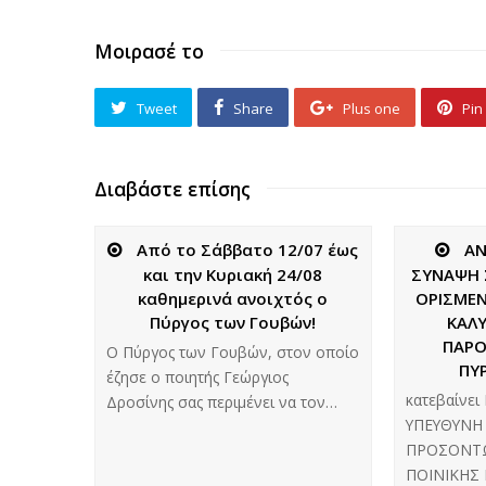
Μοιρασέ το
Tweet
Share
Plus one
Pin 
Διαβάστε επίσης
Από το Σάββατο 12/07 έως
ΑΝ
και την Κυριακή 24/08
ΣΥΝΑΨΗ 
καθημερινά ανοιχτός ο
ΟΡΙΣΜΕΝ
Πύργος των Γουβών!
ΚΑΛΥ
ΠΑΡΟ
Ο Πύργος των Γουβών, στον οποίο
ΠΥ
έζησε ο ποιητής Γεώργιος
κατεβαίνε
Δροσίνης σας περιμένει να τον…
ΥΠΕΥΘΥΝΗ
ΠΡΟΣΟΝΤΩ
ΠΟΙΝΙΚΗΣ