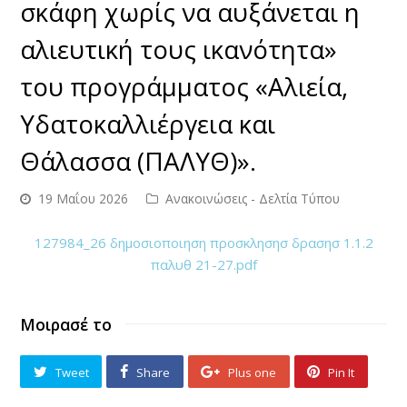
σκάφη χωρίς να αυξάνεται η
αλιευτική τους ικανότητα»
του προγράμματος «Αλιεία,
Υδατοκαλλιέργεια και
Θάλασσα (ΠΑΛΥΘ)».
19 Μαΐου 2026
Ανακοινώσεις - Δελτία Τύπου
127984_26 δημοσιοποιηση προσκλησησ δρασησ 1.1.2
παλυθ 21-27.pdf
Μοιρασέ το
Tweet
Share
Plus one
Pin It