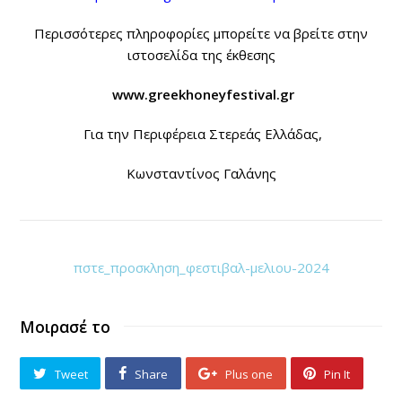
Περισσότερες πληροφορίες μπορείτε να βρείτε στην
ιστοσελίδα της έκθεσης
www
.
greekhoneyfestival
.
gr
Για την Περιφέρεια Στερεάς Ελλάδας,
Κωνσταντίνος Γαλάνης
πστε_προσκληση_φεστιβαλ-μελιου-2024
Μοιρασέ το
Tweet
Share
Plus one
Pin It