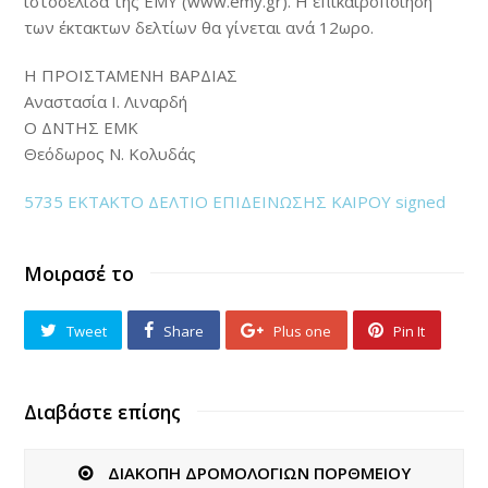
ιστοσελίδα της ΕΜΥ (www.emy.gr). Η επικαιροποίηση
των έκτακτων δελτίων θα γίνεται ανά 12ωρο.
Η ΠΡΟΙΣΤΑΜΕΝΗ ΒΑΡΔΙΑΣ
Αναστασία Ι. Λιναρδή
Ο ΔΝΤΗΣ ΕΜΚ
Θεόδωρος Ν. Κολυδάς
5735 ΕΚΤΑΚΤΟ ΔΕΛΤΙΟ ΕΠΙΔΕΙΝΩΣΗΣ ΚΑΙΡΟΥ signed
Μοιρασέ το
Tweet
Share
Plus one
Pin It
Διαβάστε επίσης
ΔΙΑΚΟΠΗ ΔΡΟΜΟΛΟΓΙΩΝ ΠΟΡΘΜΕΙΟΥ