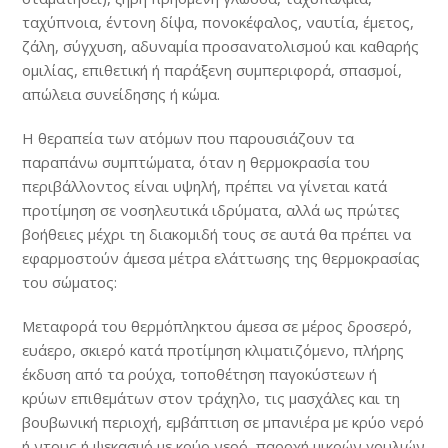
ταχύπνοια, έντονη δίψα, πονοκέφαλος, ναυτία, έμετος,
ζάλη, σύγχυση, αδυναμία προσανατολισμού και καθαρής
ομιλίας, επιθετική ή παράξενη συμπεριφορά, σπασμοί,
απώλεια συνείδησης ή κώμα.
Η θεραπεία των ατόμων που παρουσιάζουν τα
παραπάνω συμπτώματα, όταν η θερμοκρασία του
περιβάλλοντος είναι υψηλή, πρέπει να γίνεται κατά
προτίμηση σε νοσηλευτικά ιδρύματα, αλλά ως πρώτες
βοήθειες μέχρι τη διακομιδή τους σε αυτά θα πρέπει να
εφαρμοστούν άμεσα μέτρα ελάττωσης της θερμοκρασίας
του σώματος:
Μεταφορά του θερμόπληκτου άμεσα σε μέρος δροσερό,
ευάερο, σκιερό κατά προτίμηση κλιματιζόμενο, πλήρης
έκδυση από τα ρούχα, τοποθέτηση παγοκύστεων ή
κρύων επιθεμάτων στον τράχηλο, τις μασχάλες και τη
βουβωνική περιοχή, εμβάπτιση σε μπανιέρα με κρύο νερό
ή ντους ή ψεκασμό με κρύο νερό, παροχή μικρών γουλιών