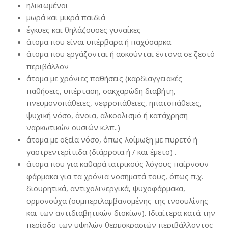
ηλικιωμένοι
μωρά και μικρά παιδιά
έγκυες και θηλάζουσες γυναίκες
άτομα που είναι υπέρβαρα ή παχύσαρκα
άτομα που εργάζονται ή ασκούνται έντονα σε ζεστό
περιβάλλον
άτομα με χρόνιες παθήσεις (καρδιαγγειακές
παθήσεις, υπέρταση, σακχαρώδη διαβήτη,
πνευμονοπάθειες, νεφροπάθειες, ηπατοπάθειες,
ψυχική νόσο, άνοια, αλκοολισμό ή κατάχρηση
ναρκωτικών ουσιών κ.λπ..)
άτομα με οξεία νόσο, όπως λοίμωξη με πυρετό ή
γαστρεντερίτιδα (διάρροια ή / και έμετο) .
άτομα που για καθαρά ιατρικούς λόγους παίρνουν
φάρμακα για τα χρόνια νοσήματά τους, όπως π.χ.
διουρητικά, αντιχολινεργικά, ψυχοφάρμακα,
ορμονούχα (συμπεριλαμβανομένης της ινσουλίνης
και των αντιδιαβητικών δισκίων). Ιδιαίτερα κατά την
περίοδο των υψηλών θερμοκρασιών περιβάλλοντος