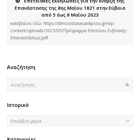
Επετειακές Εκδηλώσεις για την έναρξη της
Επανάστασης της 8ης Μαΐου 1821 στην Εύβοια
από 5 έως 8 Μαΐου 2023
κατεβαίνει εδώ: https://dimosistiaiasaidipsou.gr/wp-
content/uploads/2023/05/Πρόγραμμα-Επετείου-Ευβοϊκής-
Επαναστάσεως.pdf
Αναζήτηση
Αναζήτηση
Submi
Ιστορικό
Ιστορικό
Επιλέξτε μήνα
Κατηγορίες