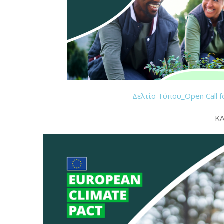
Δελτίο Τύπου_Open Call 
ΚΑ