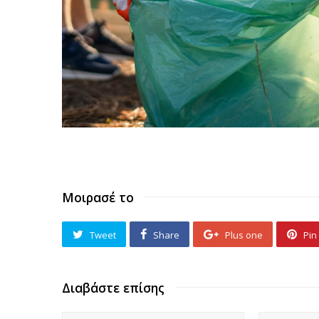
Μοιρασέ το
Tweet
Share
Plus one
Pin 
Διαβάστε επίσης