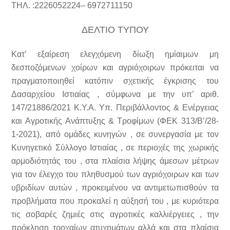
ΤΗΛ. :
2226052224
– 6972711150
ΔΕΛΤΙΟ ΤΥΠΟΥ
Κατ’ εξαίρεση ελεγχόμενη δίωξη ημίαιμων μη
δεσποζόμενων χοίρων και
αγριόχοιρων
πρόκειται να
πραγματοποιηθεί κατόπιν σχετικής έγκρισης του
Δασαρχείου Ιστιαίας , σύμφωνα με την υπ’ αριθ.
147/21886/2021 Κ.Υ.Α. Υπ. Περιβάλλοντος & Ενέργειας
και Αγροτικής
Ανάπτυξης & Τροφίμων (ΦΕΚ 313/Β’/28-
1-2021), από ομάδες κυνηγών , σε συνεργασία με τον
Κυνηγετικό Σύλλογο Ιστιαίας , σε περιοχές της χωρικής
αρμοδιότητάς του , στα πλαίσια λήψης άμεσων μέτρων
για τον έλεγχο του πληθυσμού των αγριόχοιρων και των
υβριδίων αυτών , προκειμένου να αντιμετωπισθούν τα
προβλήματα που προκαλεί η αύξησή του , με κυριότερα
τις σοβαρές ζημιές στις αγροτικές καλλιέργειες , την
πρόκληση τροχαίων ατυχημάτων αλλά και στα πλαίσια