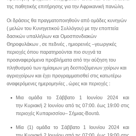
της παθητικής επιτήρησης για την Αφρικανική πανώλη.
Οι δράσεις θα πραγματοποιηθούν από ομάδες κυνηγών
( μελών του Κυνηγετικού Συλλόγου) με την εποπτεία
δασικών υπαλλήλων και Ομοσπονδιακών
Θηροφυλάκων , σε πεδινές , ημιορεινές –γεωργικές
περιοχές όπου παρατηρούνται πιο συχνά τα
προαναφερόμενα προβλήματα από την αύξηση του
πληθυσμού των
ημίαιμων μη δεσποζόμενων χοίρων και
αγριοχοίρων
και έχει προγραμματισθεί στις κατωτέρω
αναφερόμενες ημερομηνίες , ώρες και περιοχές :
Μια ομάδα το
Σάββατο
1
Ιουνίου
2024
και
την
Κυριακή
2 Ιουνίου
από τις
07:00
. έως
19:00
στις
περιοχές
Κυπαρισσίου
– Σήμιας-Βουτά.
Μία (1) ομάδα το
Σάββατο
1
Ιουνίου
2024 και
την
Κυριακή
2 Ιουνίου
από τις
07:00
. έως
19:00
στις