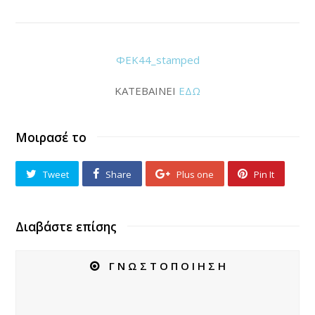
ΦΕΚ44_stamped
ΚΑΤΕΒΑΙΝΕΙ
ΕΔΩ
Μοιρασέ το
Tweet
Share
Plus one
Pin It
Διαβάστε επίσης
Γ Ν Ω Σ Τ Ο Π Ο Ι Η Σ Η