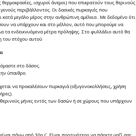
ς θερμοκρασίες, ισχυροί άνεμοι) που επικρατούν τους θερινούς
ριγενούς περιβάλλοντος. Οι δασικές πυρκαγιές που
 κατά μεγάλο μέρος στην ανθρώπινη αμέλεια . Με δεδομένο ότι
σουν να υπάρχουν και στο μέλλον, αυτό που μπορούμε να
λα τα ενδεικνυόμενα μέτρα πρόληψης. Στο φυλλάδιο αυτό θα
ξη του στόχου αυτού
ια
κόμαστε στο δάσος.
την ύπαιθρο.
χεται να προκαλέσουν πυρκαγιά (οξυγονοκολλήσεις, χρήση
ήρες).
 θερινούς μήνες εντός των δασών ή σε χώρους που υπάρχουν
είναι πάνω από 30o C. Είναι προτιμότερο να πάρετε μαζί σας