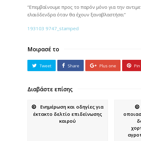
“Επεμβαίνουμε προς το παρόν μόνο για την αντιμε
ελαιόδενδρα όταν θα έχουν ξαναβλαστήσει”
193103 9747_stamped
Μοιρασέ το
Tweet
Share
Plus one
Pin 
Διαβάστε επίσης
Ενημέρωση και οδηγίες για
έκτακτο δελτίο επιδείνωσης
οποιασ
καιρού
δ
χορ
αγρο