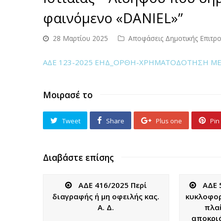
φαινόμενο «DANIEL»”
28 Μαρτίου 2025
Αποφάσεις Δημοτικής Επιτρ
ΑΔΕ 123-2025 ΕΗΔ_ΟΡΘΗ-ΧΡΗΜΑΤΟΔΟΤΗΣΗ ΜΕ
Μοιρασέ το
Tweet
Share
Plus one
Pin 
Διαβάστε επίσης
ΑΔΕ 416/2025 Περί
ΑΔΕ 
διαγραφής ή μη οφειλής κας.
κυκλοφορ
Α. Δ.
πλαί
αποκρι