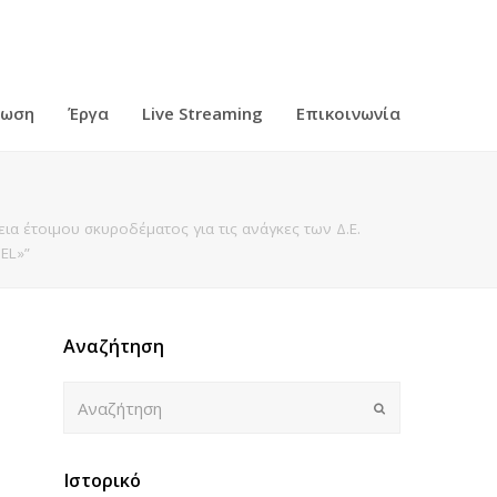
ρωση
Έργα
Live Streaming
Επικοινωνία
α έτοιμου σκυροδέματος για τις ανάγκες των Δ.Ε.
EL»”
Αναζήτηση
Αναζήτηση
Submit
Ιστορικό