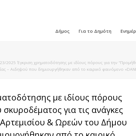
Δήμος
Για το Δημότη
Ενημέ
23/2025 Έγκριση χρηματοδότησης με ιδίους πόρους για την “Προμήθει
ιαίας – Αιδηψού που δημιουργήθηκαν από το καιρικό φαινόμενο «DANI
ματοδότησης με ιδίους πόρους
υ σκυροδέματος για τις ανάγκες
ύ, Αρτεμισίου & Ωρεών του Δήμου
μιουργήθηκαν από το καιρικό