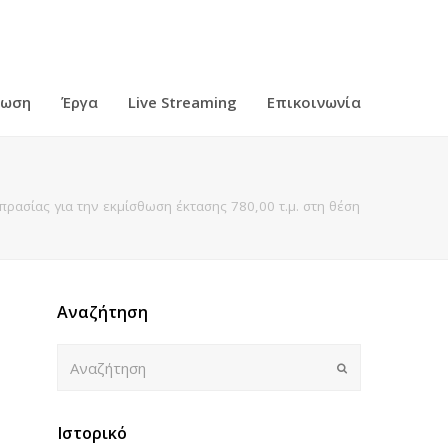
ρωση
Έργα
Live Streaming
Επικοινωνία
ασίας για την εκμίσθωση έκτασης 780,00 τ.μ. στη θέση
Αναζήτηση
Αναζήτηση
Submit
Ιστορικό