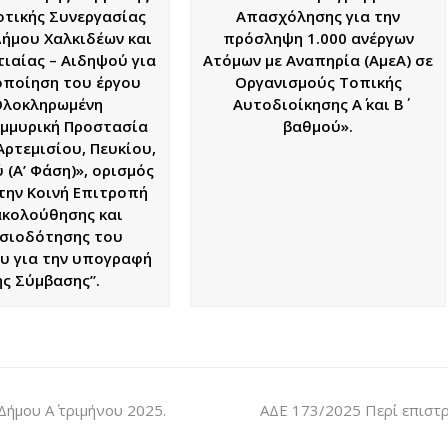
τικής Συνεργασίας
Απασχόλησης για την
Δήμου Χαλκιδέων και
πρόσληψη 1.000 ανέργων
τιαίας – Αιδηψού για
Ατόμων με Αναπηρία (ΑμεΑ) σε
οποίηση του έργου
Οργανισμούς Τοπικής
Ολοκληρωμένη
Αυτοδιοίκησης Α΄ και Β΄
μμυρική Προστασία
βαθμού».
Αρτεμισίου, Πευκίου,
 (Α’ Φάση)», ορισμός
την Κοινή Επιτροπή
κολούθησης και
σιοδότησης του
υ για την υπογραφή
ης Σύμβασης”.
ήμου Α΄ τριμήνου 2025.
ΑΔΕ 173/2025 Περί επιστ