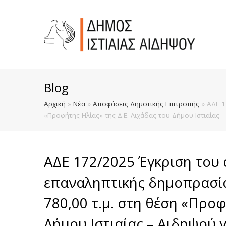
Blog
Αρχική
»
Νέα
»
Αποφάσεις Δημοτικής Επιτροπής
»
ΑΔΕ 1
«Προφήτης Ηλίας» της Δ.Ε. Λιχάδας του Δήμου Ιστιαίας
ΑΔΕ 172/2025 Έγκριση του 
επαναληπτικής δημοπρασία
780,00 τ.μ. στη θέση «Προφ
Δήμου Ιστιαίας – Αιδηψού 