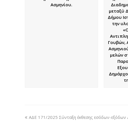
Ασμηνίου.
Διαδημο
μεταξύ 
Δήμου Ισ
την υλ
«
Αντιπλη
Γουβών, 
Ασμηνιού
μελών σ
Παρα
Εξου
Δημάρχο
τ
ΑΔΕ 171/2025 Σύνταξη έκθεσης εσόδων-εξόδων Δ