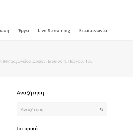
ρωση
Έργα
Live Streaming
Επικοινωνία
 (Νηπιαγωγείου Ωρεών, Ειδικού Ν. Πύργου, 1ου
Αναζήτηση
Αναζήτηση
Submit
Ιστορικό