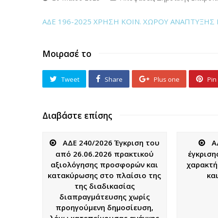
ΑΔΕ 196-2025 ΧΡΗΣΗ ΚΟΙΝ. ΧΩΡΟΥ ΑΝΑΠΤΥΞΗ
Μοιρασέ το
Tweet
Share
Plus one
Pin 
Διαβάστε επίσης
ΑΔΕ 240/2026 Έγκριση του
Α
από 26.06.2026 πρακτικού
έγκριση
αξιολόγησης προσφορών και
χαρακτή
κατακύρωσης στο πλαίσιο της
κα
της διαδικασίας
διαπραγμάτευσης χωρίς
προηγούμενη δημοσίευση,
λόγω κατεπείγουσας ανάγκης