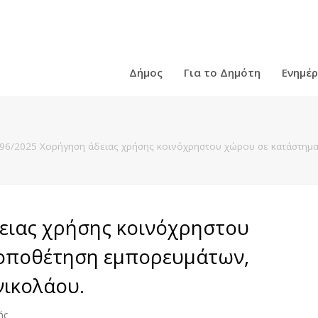
Δήμος
Για το Δημότη
Ενημέ
96/2025 Χορήγηση άδειας χρήσης κοινόχρηστου χώρου σε κατάστημα,
ειας χρήσης κοινόχρηστου
τοποθέτηση εμπορευμάτων,
νικολάου.
ής