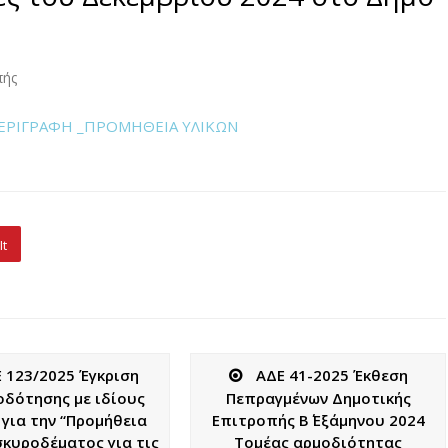
πής
 ΠΕΡΙΓΡΑΦΗ _ΠΡΟΜΗΘΕΙΑ ΥΛΙΚΩΝ
It
 123/2025 Έγκριση
ΑΔΕ 41-2025 Έκθεση
δότησης με ιδίους
Πεπραγμένων Δημοτικής
για την “Προμήθεια
Επιτροπής Β΄ Εξάμηνου 2024
σκυροδέματος για τις
Τομέας αρμοδιότητας