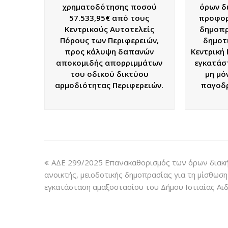
χρηματοδότησης ποσού
όρων δ
57.533,95€ από τους
προφορ
Κεντρικούς Αυτοτελείς
δημοπρ
Πόρους των Περιφερειών,
δημοτ
προς κάλυψη δαπανών
Κεντρική 
αποκομιδής απορριμμάτων
εγκατάσ
του οδικού δικτύου
μη μό
αρμοδιότητας Περιφερειών.
παγοδρ
ΑΔΕ 299/2025 Επανακαθορισμός των όρων διακή
ανοικτής, μειοδοτικής δημοπρασίας για τη μίσθωση
εγκατάσταση αμαξοστασίου του Δήμου Ιστιαίας Αι