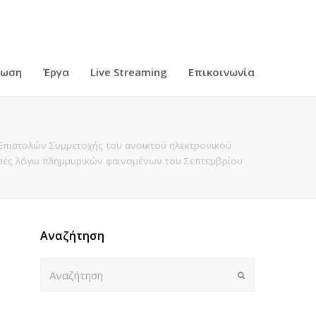
ρωση
Έργα
Live Streaming
Επικοινωνία
 Επιστολών Συμμετοχής του ανοικτού ηλεκτρονικού
ροφές λόγω πλημμυρικών φαινομένων του Σεπτεμβρίου
Αναζήτηση
Αναζήτηση
Submit