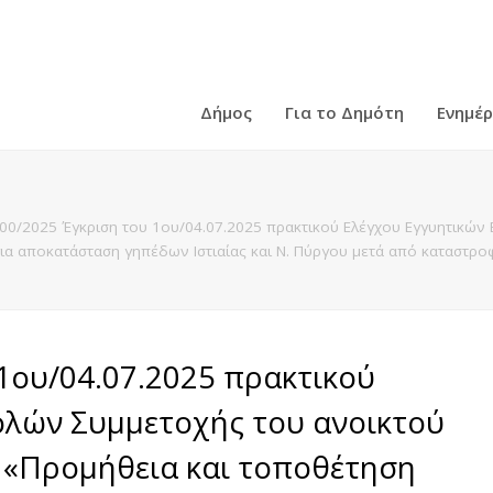
Δήμος
Για το Δημότη
Ενημέ
00/2025 Έγκριση του 1ου/04.07.2025 πρακτικού Ελέγχου Εγγυητικών
ια αποκατάσταση γηπέδων Ιστιαίας και Ν. Πύργου μετά από καταστ
1ου/04.07.2025 πρακτικού
ολών Συμμετοχής του ανοικτού
 «Προμήθεια και τοποθέτηση