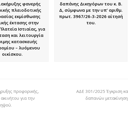
ιακήρυξης φανερής
δαπάνης Δικηγόρων του κ. Β.
ικής πλειοδοτικής
Δ, σύμφωνα με την υπ’ αριθμ.
ασίας εκμίσθωσης
πρωτ. 3967/26-3-2026 αίτησή
ικής έκτασης στην
του.
Πλατεία Ιστιαίας, για
ταση και λειτουργία
νιμης κατασκευής
ομίου – λυόμενου
οικίσκου.
ρυξης προφορικής,
ΑΔΕ 301/2025 Έγκριση κα
 ακινήτου για την
δαπανών μετακίνηση
δηψού.