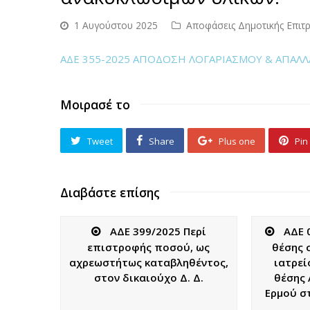
1 Αυγούστου 2025
Αποφάσεις Δημοτικής Επιτ
ΑΔΕ 355-2025 ΑΠΟΔΟΣΗ ΛΟΓΑΡΙΑΣΜΟΥ & ΑΠΑΛ
Μοιρασέ το
Tweet
Share
Plus one
Pin 
Διαβάστε επίσης
ΑΔΕ 399/2025 Περί
ΑΔΕ 
επιστροφής ποσού, ως
θέσης 
αχρεωστήτως καταβληθέντος,
ιατρεί
στον δικαιούχο Δ. Δ.
θέσης 
Ερμού σ