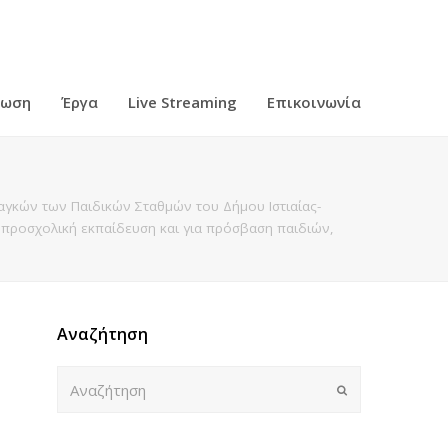
ρωση
Έργα
Live Streaming
Επικοινωνία
γκών των Παιδικών Σταθμών του Δήμου Ιστιαίας-
 προσχολική εκπαίδευση και για πρόσβαση παιδιών,
Αναζήτηση
Αναζήτηση
Submit