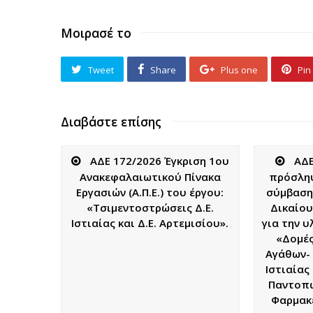
Μοιρασέ το
Tweet
Share
Plus one
Pin 
Διαβάστε επίσης
ΑΔΕ 172/2026 Έγκριση 1ου
ΑΔΕ
Ανακεφαλαιωτικού Πίνακα
πρόσλη
Εργασιών (Α.Π.Ε.) του έργου:
σύμβαση
«Τσιμεντοστρώσεις Δ.Ε.
Δικαίου
Ιστιαίας και Δ.Ε. Αρτεμισίου».
για την 
«Δομές
Αγάθων- 
Ιστιαίας
Παντοπω
Φαρμακε