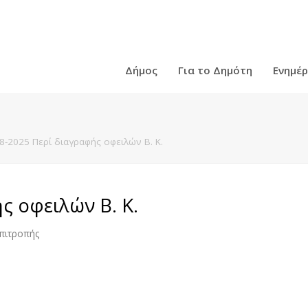
Δήμος
Για το Δημότη
Ενημέ
8-2025 Περί διαγραφής οφειλών Β. Κ.
ς οφειλών Β. Κ.
πιτροπής