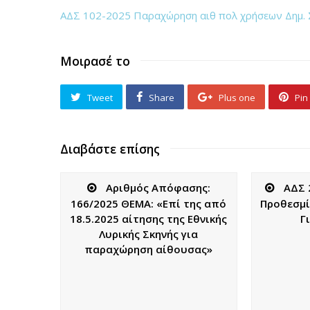
ΑΔΣ 102-2025 Παραχώρηση αιθ πολ χρήσεων Δημ. Σ
Μοιρασέ το
Tweet
Share
Plus one
Pin 
Διαβάστε επίσης
Αριθμός Απόφασης:
ΑΔΣ 
166/2025 ΘΕΜΑ: «Επί της από
Προθεσμί
18.5.2025 αίτησης της Εθνικής
Γ
Λυρικής Σκηνής για
παραχώρηση αίθουσας»