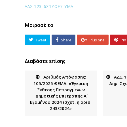
ΑΔΣ 123. 6Σ1ΥΩΕ7-ΥΜΑ
Μοιρασέ το
Tweet
Share
Plus one
Pin 
Διαβάστε επίσης
Αριθμός Απόφασης:
ΑΔΣ 1
105/2025 ΘΕΜΑ: «Έγκριση
Δημ. Σχ
Έκθεσης Πεπραγμένων
Δημοτικής Επιτροπής Α΄
Εξαμήνου 2024 (σχετ. η αριθ.
243/2024»