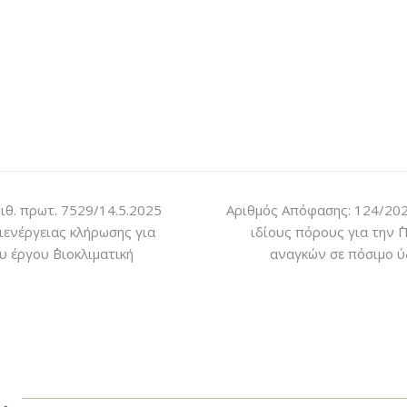
ιθ. πρωτ. 7529/14.5.2025
Αριθμός Απόφασης: 124/20
διενέργειας κλήρωσης για
ιδίους πόρους για την 
έργου ΄΄Βιοκλιματική
αναγκών σε πόσιμο ύ