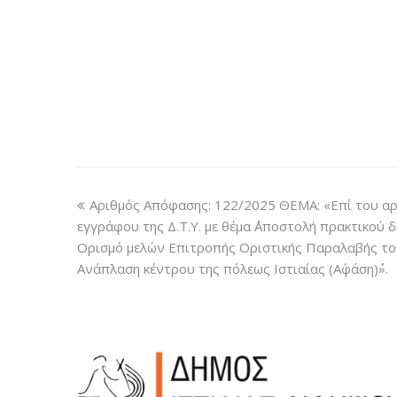
Αριθμός Απόφασης: 122/2025 ΘΕΜΑ: «Επί του αρ
εγγράφου της Δ.Τ.Υ. με θέμα ΄΄Αποστολή πρακτικού 
Ορισμό μελών Επιτροπής Οριστικής Παραλαβής του 
Ανάπλαση κέντρου της πόλεως Ιστιαίας (Α΄φάση)΄΄».