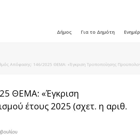
Δήμος
Για το Δημότη
Ενημέ
θμός Απόφασης: 146/2025 ΘΕΜΑ: «Έγκριση Τροποποίησης Προϋπολογισ
25 ΘΕΜΑ: «Έγκριση
μού έτους 2025 (σχετ. η αριθ.
μβουλίου