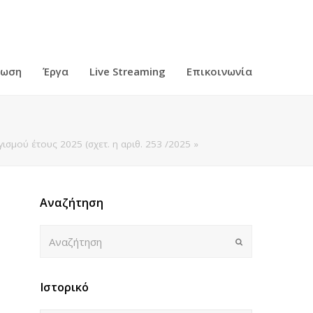
ρωση
Έργα
Live Streaming
Επικοινωνία
μού έτους 2025 (σχετ. η αριθ. 253 /2025 »
Αναζήτηση
Αναζήτηση
Submit
Ιστορικό