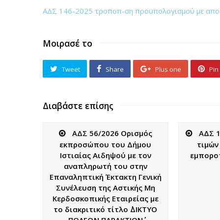
ΑΔΣ 146-2025 τροποπ-ση προϋπολογισμού με απο
Μοιρασέ το
Tweet
Share
Plus one
Pin 
Διαβάστε επίσης
ΑΔΣ 56/2026 Ορισμός
ΑΔΣ 1
εκπροσώπου του Δήμου
τιμών
Ιστιαίας Αιδηψού με τον
εμποροπ
αναπληρωτή του στην
Επαναληπτική Έκτακτη Γενική
Συνέλευση της Αστικής Μη
Κερδοσκοπικής Εταιρείας με
το διακριτικό τίτλο ΄΄ΔΙΚΤΥΟ
ΠΟΛΕΩΝ ΠΑΡΑΚΤΙΟΝ΄΄