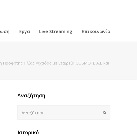
ρωση
Έργα
Live Streaming
Επικοινωνία
 Προφήτης Ηλίας Λιχάδας με Εταιρεία COSMOTE Α.Ε και
Αναζήτηση
Αναζήτηση
Submit
Ιστορικό