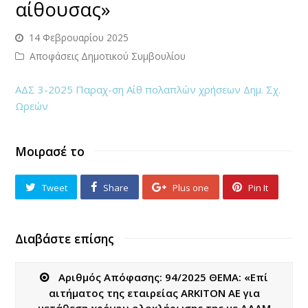
αίθουσας»
14 Φεβρουαρίου 2025
Αποφάσεις Δημοτικού Συμβουλίου
ΑΔΣ 3-2025 Παραχ-ση Αίθ πολαπλών χρήσεων Δημ. Σχ.
Ωρεών
Μοιρασέ το
Tweet
Share
Plus one
Pin It
Διαβάστε επίσης
Αριθμός Απόφασης: 94/2025 ΘΕΜΑ: «Επί
αιτήματος της εταιρείας ARKITON AE για
μετάθεση χρόνου ολοκλήρωσης της με ΑΔΑΜ