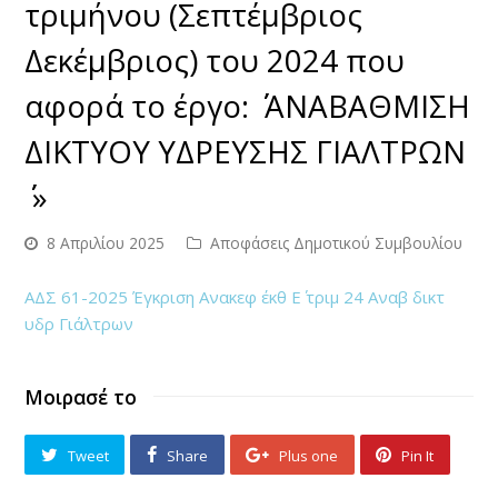
τριμήνου (Σεπτέμβριος
Δεκέμβριος) του 2024 που
αφορά το έργο: ΄΄ ΑΝΑΒΑΘΜΙΣΗ
ΔΙΚΤΥΟΥ ΥΔΡΕΥΣΗΣ ΓΙΑΛΤΡΩΝ
΄΄ »
8 Απριλίου 2025
Αποφάσεις Δημοτικού Συμβουλίου
ΑΔΣ 61-2025 Έγκριση Ανακεφ έκθ Ε΄ τριμ 24 Αναβ δικτ
υδρ Γιάλτρων
Μοιρασέ το
Tweet
Share
Plus one
Pin It