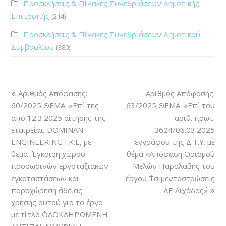
Προσκλήσεις & Πίνακες Συνεδριάσεων Δημοτικής
Επιτροπής
(214)
Προσκλήσεις & Πίνακες Συνεδριάσεων Δημοτικού
Συμβουλίου
(380)
Αριθμός Απόφασης:
Αριθμός Απόφασης:
60/2025 ΘΕΜΑ: «Επί της
63/2025 ΘΕΜΑ: «Επί του
από 12.3.2025 αίτησης της
αριθ. πρωτ.
εταιρείας DOMINANT
3624/06.03.2025
ENGINEERING Ι.Κ.Ε, με
εγγράφου της Δ.Τ.Υ. με
θέμα ΄΄ Έγκριση χώρου
θέμα «Απόφαση Ορισμού
προσωρινών εργοταξιακών
Μελών Παραλαβής του
εγκαταστάσεων και
έργου ΄΄Τσιμεντοστρώσεις
παραχώρηση άδειας
ΔΕ Λιχάδας΄΄»
χρήσης αυτού για το έργο
με τίτλο ΄΄ΟΛΟΚΛΗΡΩΜΕΝΗ