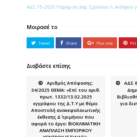
ΑΔΣ 75-2025 Παραχ-ση Δημ. Σχολείου Λ. Αιδηψού γ
Μοιρασέ το
Tweet
Share
Plus one
Pin 
Διαβάστε επίσης
Αριθμός Απόφασης:
ΑΔΣ 
34/2025 ΘΕΜΑ: «Επί του αριθ.
Δημ
πρωτ. 1332/13.02.2025
Βιβλιοθ
εγγράφου της Δ.Τ.Υ με θέμα:
για δι
Αποστολή ανακεφαλαιωτικής
έκθεσης Δ΄ τριμήνου που
αφορά το έργο: ΄΄ΒΙΟΚΛΙΜΑΤΙΚΗ
ΑΝΑΠΛΑΣΗ ΕΜΠΟΡΙΚΟΥ
ΚΕΝΤΡΟΥ ΙΣΤΙΑΙΑΣ”»