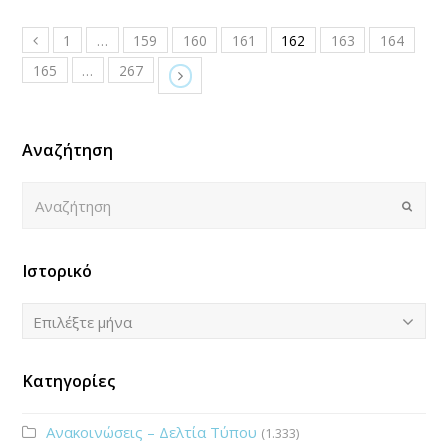
1
…
159
160
161
162
163
164
165
…
267
Αναζήτηση
Αναζήτηση
Submi
Ιστορικό
Ιστορικό
Επιλέξτε μήνα
Κατηγορίες
Ανακοινώσεις – Δελτία Τύπου
(1.333)