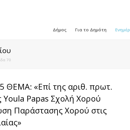
Δήμος
Για το Δημότη
Ενημέ
ίου
ίδα 70
 ΘΕΜΑ: «Επί της αριθ. πρωτ.
ς Youla Papas Σχολή Χορού
ωση Παράστασης Χορού στις
ιαίας»