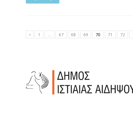
1
…
67
68
69
70
71
72