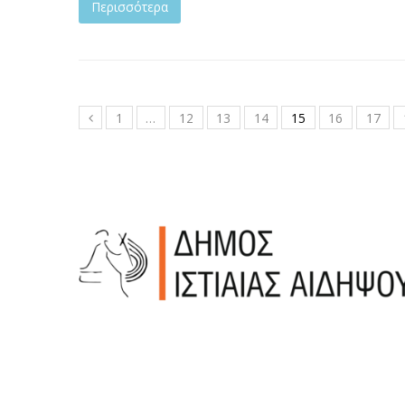
Περισσότερα
1
…
12
13
14
15
16
17