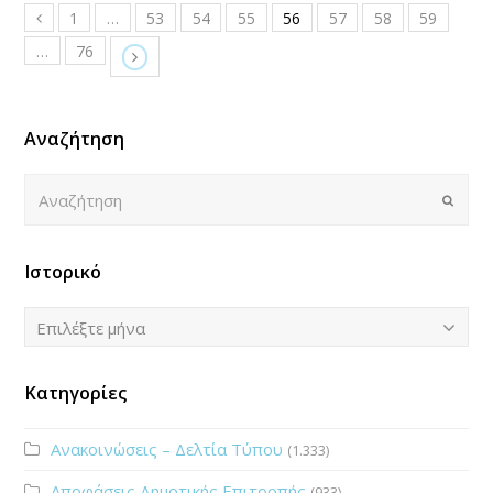
1
…
53
54
55
56
57
58
59
…
76
Αναζήτηση
Αναζήτηση
Submi
Ιστορικό
Ιστορικό
Επιλέξτε μήνα
Κατηγορίες
Ανακοινώσεις – Δελτία Τύπου
(1.333)
Αποφάσεις Δημοτικής Επιτροπής
(933)