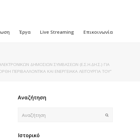
ρωση
Έργα
Live Streaming
Επικοινωνία
ΛΕΚΤΡΟΝΙΚΩΝ ΔΗΜΟΣΙΩΝ ΣΥΜΒΑΣΕΩΝ (Ε.Σ.Η.ΔΗ.Σ.) ΓΙΑ
ΡΘΗ ΠΕΡΙΒΑΛΛΟΝΤΙΚΑ ΚΑΙ ΕΝΕΡΓΕΙΑΚΑ ΛΕΙΤΟΥΡΓΙΑ ΤΟΥ”
Αναζήτηση
Αναζήτηση
Submit
Ιστορικό