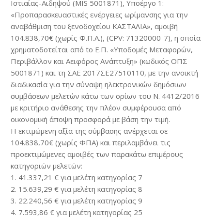
Ιστιαίας-Αιδηψού (MIS 5001871), Υποέργο 1:
«Προπαρασκευαστικές ενέργειες ωρίμανσης για την
αναβάθμιση του ξενοδοχείου ΚΑΣΤΑΛΙΑ», αμοιβή
104.838,70€ (χωρίς Φ.Π.Α.), (CPV: 71320000-7), η οποία
χρηματοδοτείται από to Ε.Π. «Υποδομές Μεταφορών,
Περιβάλλον και Αειφόρος Ανάπτυξη» (κωδικός ΟΠΣ
5001871) και τη ΣΑΕ 2017ΣΕ27510110, με την ανοικτή
διαδικασία για την σύναψη ηλεκτρονικών δημόσιων
συμβάσεων μελετών κάτω των ορίων του Ν. 4412/2016
με κριτήριο ανάθεσης την πλέον συμφέρουσα από
οικονομική άποψη προσφορά με βάση την τιμή.
Η εκτιμώμενη αξία της σύμβασης ανέρχεται σε
104.838,70€ (χωρίς ΦΠΑ) και περιλαμβάνει τις
προεκτιμώμενες αμοιβές των παρακάτω επιμέρους
κατηγοριών μελετών:
1. 41.337,21 € για μελέτη κατηγορίας 7
2. 15.639,29 € για μελέτη κατηγορίας 8
3. 22.240,56 € για μελέτη κατηγορίας 9
4. 7.593,86 € για μελέτη κατηγορίας 25