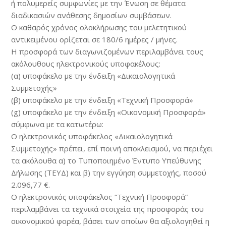
ή πολυμερείς συμφωνίες με την Ένωση σε θέματα
διαδικασιών ανάθεσης δημοσίων συμβάσεων.
Ο καθαρός χρόνος ολοκλήρωσης του μελετητικού
αντικειμένου ορίζεται σε 180/6 ημέρες / μήνες.
Η προσφορά των διαγωνιζομένων περιλαμβάνει τους
ακόλουθους ηλεκτρονικούς υποφακέλους:
(α) υποφάκελο με την ένδειξη «Δικαιολογητικά
Συμμετοχής»
(β) υποφάκελο με την ένδειξη «Τεχνική Προσφορά»
(g) υποφάκελο με την ένδειξη «Οικονομική Προσφορά»
σύμφωνα με τα κατωτέρω:
Ο ηλεκτρονικός υποφάκελος «Δικαιολογητικά
Συμμετοχής» πρέπει, επί ποινή αποκλεισμού, να περιέχει
τα ακόλουθα α) το Τυποποιημένο Έντυπο Υπεύθυνης
Δήλωσης (ΤΕΥΔ) και β) την εγγύηση συμμετοχής, ποσού
2.096,77 €.
Ο ηλεκτρονικός υποφάκελος “Τεχνική Προσφορά”
περιλαμβάνει τα τεχνικά στοιχεία της προσφοράς του
οικονομικού φορέα, βάσει των οποίων θα αξιολογηθεί η