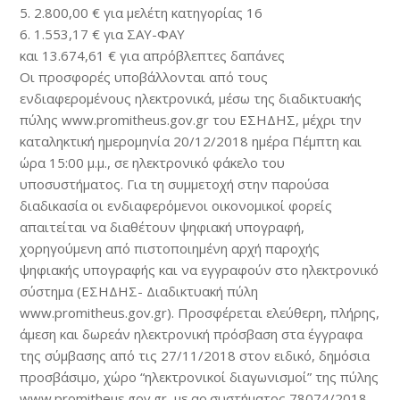
5. 2.800,00 € για μελέτη κατηγορίας 16
6. 1.553,17 € για ΣΑΥ-ΦΑΥ
και 13.674,61 € για απρόβλεπτες δαπάνες
Οι προσφορές υποβάλλονται από τους
ενδιαφερομένους ηλεκτρονικά, μέσω της διαδικτυακής
πύλης www.promitheus.gov.gr του ΕΣΗΔΗΣ, μέχρι την
καταληκτική ημερομηνία 20/12/2018 ημέρα Πέμπτη και
ώρα 15:00 μ.μ., σε ηλεκτρονικό φάκελο του
υποσυστήματος. Για τη συμμετοχή στην παρούσα
διαδικασία οι ενδιαφερόμενοι οικονομικοί φορείς
απαιτείται να διαθέτουν ψηφιακή υπογραφή,
χορηγούμενη από πιστοποιημένη αρχή παροχής
ψηφιακής υπογραφής και να εγγραφούν στο ηλεκτρονικό
σύστημα (ΕΣΗΔΗΣ- Διαδικτυακή πύλη
www.promitheus.gov.gr). Προσφέρεται ελεύθερη, πλήρης,
άμεση και δωρεάν ηλεκτρονική πρόσβαση στα έγγραφα
της σύμβασης από τις 27/11/2018 στον ειδικό, δημόσια
προσβάσιμο, χώρο “ηλεκτρονικοί διαγωνισμοί” της πύλης
www.promitheus.gov.gr ,με αρ.συστήματος 78074/2018,