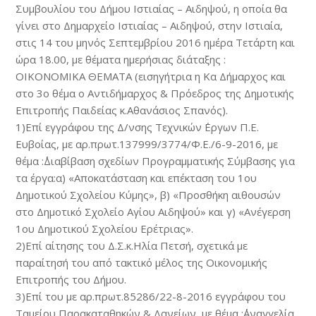
Συμβουλίου του Δήμου Ιστιαίας – Αιδηψού, η οποία θα
γίνει στο Δημαρχείο Ιστιαίας – Αιδηψού, στην Ιστιαία,
στις 14 του μηνός Σεπτεμβρίου 2016 ημέρα Τετάρτη και
ώρα 18.00, με θέματα ημερήσιας διάταξης :
ΟΙΚΟΝΟΜΙΚΑ ΘΕΜΑΤΑ (εισηγήτρια η Κα Δήμαρχος και
στο 3ο θέμα ο Αντιδήμαρχος & Πρόεδρος της Δημοτικής
Επιτροπής Παιδείας κ.Αθανάσιος Σπανός).
1)Επί εγγράφου της Δ/νσης Τεχνικών ΄Εργων Π.Ε.
Ευβοίας, με αρ.πρωτ.137999/3774/Φ.Ε./6-9-2016, με
θέμα :΄΄Διαβίβαση σχεδίων Προγραμματικής Σύμβασης για
τα έργα:α) «Αποκατάσταση και επέκταση του 1ου
Δημοτικού Σχολείου Κύμης», β) «Προσθήκη αιθουσών
στο Δημοτικό Σχολείο Αγίου Αιδηψού» και γ) «Ανέγερση
1ου Δημοτικού Σχολείου Ερέτριας».
2)Επί αίτησης του Δ.Σ.κ.Ηλία Πετσή, σχετικά με
παραίτησή του από τακτικό μέλος της Οικονομικής
Επιτροπής του Δήμου.
3)Επί του με αρ.πρωτ.85286/22-8-2016 εγγράφου του
Ταμείου Παρακαταθηκών & Δανείων, με θέμα :΄΄Αναγγελία