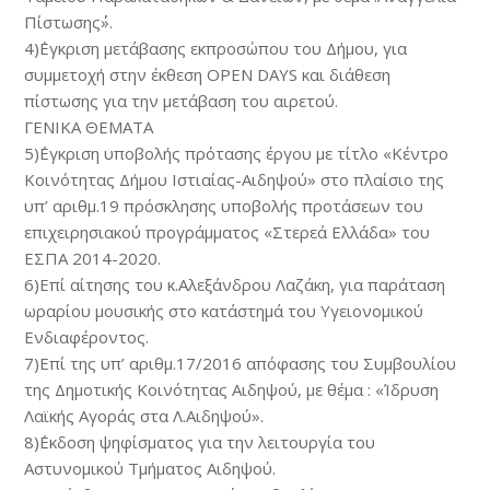
Πίστωσης΄΄».
4)΄Εγκριση μετάβασης εκπροσώπου του Δήμου, για
συμμετοχή στην έκθεση OPEN DAYS και διάθεση
πίστωσης για την μετάβαση του αιρετού.
ΓΕΝΙΚΑ ΘΕΜΑΤΑ
5)΄Εγκριση υποβολής πρότασης έργου με τίτλο «Κέντρο
Κοινότητας Δήμου Ιστιαίας-Αιδηψού» στο πλαίσιο της
υπ’ αριθμ.19 πρόσκλησης υποβολής προτάσεων του
επιχειρησιακού προγράμματος «Στερεά Ελλάδα» του
ΕΣΠΑ 2014-2020.
6)Επί αίτησης του κ.Αλεξάνδρου Λαζάκη, για παράταση
ωραρίου μουσικής στο κατάστημά του Υγειονομικού
Ενδιαφέροντος.
7)Επί της υπ’ αριθμ.17/2016 απόφασης του Συμβουλίου
της Δημοτικής Κοινότητας Αιδηψού, με θέμα : «Ίδρυση
Λαϊκής Αγοράς στα Λ.Αιδηψού».
8)΄Εκδοση ψηφίσματος για την λειτουργία του
Αστυνομικού Τμήματος Αιδηψού.