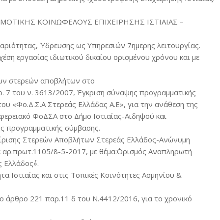
 ΔΗΜΟΤΙΚΗΣ ΚΟΙΝΩΦΕΛΟΥΣ ΕΠΙΧΕΙΡΗΣΗΣ ΙΣΤΙΑΙΑΣ –
ριότητας, Ύδρευσης ως Υπηρεσιών 7ημερης λειτουργίας.
ση εργασίας ιδιωτικού δικαίου ορισμένου χρόνου και με
των στερεών αποβλήτων στο
. 7 του ν. 3613/2007, Έγκριση σύναψης προγραμματικής
ου «Φο.Δ.Σ.Α Στερεάς Ελλάδας Α.Ε», για την ανάθεση της
φερειακό ΦοΔΣΑ στο Δήμο Ιστιαίας-Αιδηψού και
ς προγραμματικής σύμβασης.
είρισης Στερεών Αποβλήτων Στερεάς Ελλάδος-Ανώνυμη
,με αρ.πρωτ.1105/8-5-2017, με θέμα:΄΄Ορισμός Αναπληρωτή
Ελλάδος΄΄».
τα Ιστιαίας και στις Τοπικές Κοινότητες Ασμηνίου &
 άρθρο 221 παρ.11 δ του Ν.4412/2016, για το χρονικό