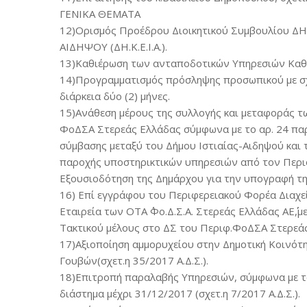
ΓΕΝΙΚΑ ΘΕΜΑΤΑ
12)Ορισμός Προέδρου Διοικητικού Συμβουλίου
ΑΙΔΗΨΟΥ (ΔΗ.Κ.Ε.Ι.Α.).
13)Καθιέρωση των ανταποδοτικών Υπηρεσιών Καθα
14)Προγραμματισμός πρόσληψης προσωπικού με σχέ
διάρκεια δύο (2) μήνες.
15)Ανάθεση μέρους της συλλογής και μεταφοράς 
ΦοΔΣΑ Στερεάς Ελλάδας σύμφωνα με το αρ. 24 παρ
σύμβασης μεταξύ του Δήμου Ιστιαίας-Αιδηψού και τ
παροχής υποστηρικτικών υπηρεσιών από τον Περι
Εξουσιοδότηση της Δημάρχου για την υπογραφή τη
16) Επί εγγράφου του Περιφερειακού Φορέα Διαχ
Εταιρεία των ΟΤΑ ΄΄Φο.Δ.Σ.Α. Στερεάς Ελλάδας ΑΕ΄΄
Τακτικού μέλους στο ΔΣ του Περιφ.ΦοΔΣΑ Στερεάς 
17)Αξιοποίηση αμμορυχείου στην Δημοτική Κοινότη
Γουβών(σχετ.η 35/2017 Α.Δ.Σ.).
18)Επιτροπή παραλαβής Υπηρεσιών, σύμφωνα με το
διάστημα μέχρι 31/12/2017 (σχετ.η 7/2017 Α.Δ.Σ.).