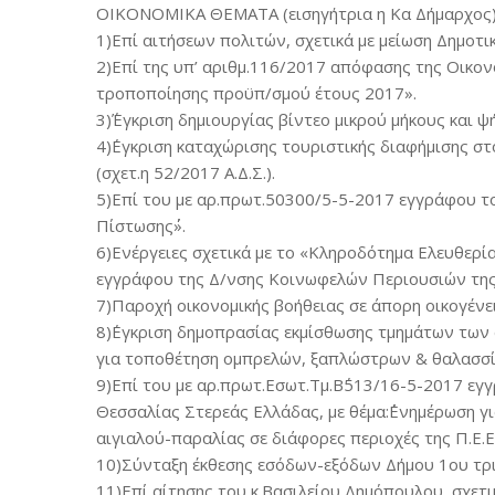
ΟΙΚΟΝΟΜΙΚΑ ΘΕΜΑΤΑ (εισηγήτρια η Κα Δήμαρχος)
1)Επί αιτήσεων πολιτών, σχετικά με μείωση Δημοτι
2)Επί της υπ’ αριθμ.116/2017 απόφασης της Οικον
τροποποίησης προϋπ/σμού έτους 2017».
3)΄Έγκριση δημιουργίας βίντεο μικρού μήκους και ψ
4)΄Εγκριση καταχώρισης τουριστικής διαφήμισης 
(σχετ.η 52/2017 Α.Δ.Σ.).
5)Επί του με αρ.πρωτ.50300/5-5-2017 εγγράφου το
Πίστωσης΄΄».
6)Ενέργειες σχετικά με το «Κληροδότημα Ελευθερί
εγγράφου της Δ/νσης Κοινωφελών Περιουσιών της 
7)Παροχή οικονομικής βοήθειας σε άπορη οικογένε
8)΄Εγκριση δημοπρασίας εκμίσθωσης τμημάτων των 
για τοποθέτηση ομπρελών, ξαπλώστρων & θαλασσ
9)Επί του με αρ.πρωτ.Εσωτ.Τμ.Β΄513/16-5-2017 ε
Θεσσαλίας Στερεάς Ελλάδας, με θέμα:΄΄Ενημέρωση γι
αιγιαλού-παραλίας σε διάφορες περιοχές της Π.Ε.Ευ
10)Σύνταξη έκθεσης εσόδων-εξόδων Δήμου 1ου τρ
11)Επί αίτησης του κ.Βασιλείου Δημόπουλου, σχετι