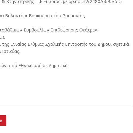
 & Κτηνιατρικής Π.Ε.Ευβοίας, με αρ.πρωτ.92480/6695/5-5-
ου Βολοντάρι Βουκουρεστίου Ρουμανίας.
ωτοβάθμιων Συμβουλίων Επιθεώρησης Θεάτρων
.).
. της Ενιαίας Β/θμιας Σχολικής Επιτροπής του Δήμου, σχετικά
 Ιστιαίας.
ν, από Εθνική οδό σε Δημοτική.
It