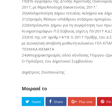
19)Επί εγγράφου της Δ/νσης Αγροτικής Οικονομίας
2017, με θέμα:΄΄Αποδοχή δακοκτονίας 2017΄΄.
20)Αδελφοποίηση Δήμου Ιστιαίας-Αιδηψού και Δήμ
21)Ορισμός θέσεων υπαίθριου στάσιμου εμπορίου.
22)Εκπρόσωποι Δήμου για τη συγκρότηση των πρ
Κινηματογράφων Π.Ε.Εύβοιας (σχετ.η 70/2017 Α.Δ.Σ
23)Επί της υπ’ αριθμ.14/18-5-2017 Πράξης του Δ.Σ
με Διοικητική αποβολή μισθωτή κυλικείου ΓΕΛ-ΕΠΑΛ
ΤΕΧΝΙΚΑ ΘΕΜΑΤΑ
24)Αποχαρακτηρισμός οδού σύνδεσης Πύργου-Ωρεώ
Ο Πρόεδρος του Δημοτικού Συμβουλίου
Δημήτριος Ζουπανιώτης
Μοιρασέ το
Tweet
Share
Plus one
Pin 