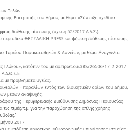
.
κών Τελών.
ομικής Επιτροπής του Δήμου, με θέμα: «Σύνταξη σχεδίου
ήφιση διάθεσης πίστωσης (σχετ.η 52/2017 Α.Δ.Σ.).
στο περιοδικό ΘΕΣΣΑΛΙΚΗ PRESS και ψήφιση διάθεσης πίστωσης
υ Ταμείου Παρακαταθηκών & Δανείων, με θέμα :΄΄Αναγγελία
ας Γλύκου», κατόπιν του με αρ.πρωτ.οικ.388/26506/17-2-2017
Α.Δ.Θ.Σ.Ε.
ια με προβλήματα υγείας.
αιγιαλών – παραλίων εντός των διοικητικών ορίων του Δήμου,
ίων μέσων αναψυχής.
γγράφου της Περιφερειακής Διεύθυνσης Δημόσιας Περιουσίας
α τις τιμές/τ.μ. για την παραχώρηση της απλής χρήσης
βοίας΄΄.
ιμήνου 2017.
κά με υπόθεση Δημοτικής Ιχθυοτροφικής Επιχείρησης Ιστιαίας.