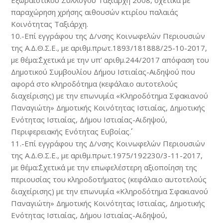
Εξωραϊστικού Συλλόγου Ταξιάρχη 2008, σχετικά με
παραχώρηση χρήσης αιθουσών κτιρίου παλαιάς
Κοινότητας Ταξιάρχη.
10.-Επί εγγράφου της Δ/νσης Κοινωφελών Περιουσιών
της Α.Δ.Θ.Σ.Ε., με αριθμ.πρωτ.1893/181888/25-10-2017,
με θέμα:΄΄Σχετικά με την υπ’ αριθμ.244/2017 απόφαση του
Δημοτικού Συμβουλίου Δήμου Ιστιαίας-Αιδηψού που
αφορά στο κληροδότημα (κεφάλαιο αυτοτελούς
διαχείρισης) με την επωνυμία «Κληροδότημα Σφακιανού
Παναγιώτη» Δημοτικής Κοινότητας Ιστιαίας, Δημοτικής
Ενότητας Ιστιαίας, Δήμου Ιστιαίας-Αιδηψού,
Περιφερειακής Ενότητας Ευβοίας΄΄.
11.-Επί εγγράφου της Δ/νσης Κοινωφελών Περιουσιών
της Α.Δ.Θ.Σ.Ε., με αριθμ.πρωτ.1975/192230/3-11-2017,
με θέμα:΄΄Σχετικά με την επωφελέστερη αξιοποίηση της
περιουσίας του κληροδοτήματος (κεφάλαιο αυτοτελούς
διαχείρισης) με την επωνυμία «Κληροδότημα Σφακιανού
Παναγιώτη» Δημοτικής Κοινότητας Ιστιαίας, Δημοτικής
Ενότητας Ιστιαίας, Δήμου Ιστιαίας-Αιδηψού,