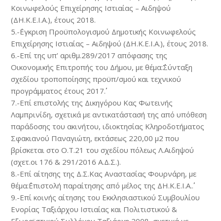
Κοινωφελούς Επιχείρησης Ιστιαίας – Αιδηψού
(ΔΗ.Κ.Ε.Ι.Α.), έτους 2018.
5.-΄Εγκριση Προϋπολογισμού Δημοτικής Κοινωφελούς
Επιχείρησης Ιστιαίας – Αιδηψού (ΔΗ.Κ.Ε.Ι.Α.), έτους 2018.
6.-Επί της υπ’ αριθμ.289/2017 απόφασης της
Οικονομικής Επιτροπής του Δήμου, με θέμα:΄΄Σύνταξη
σχεδίου τροποποίησης προϋπ/σμού και τεχνικού
προγράμματος έτους 2017΄΄.
7.-Επί επιστολής της Δικηγόρου Κας Φωτεινής
Λαμπρινίδη, σχετικά με αντικατάστασή της από υπόθεση
παράδοσης του ακινήτου, ιδιοκτησίας Κληροδοτήματος
Σφακιανού Παναγιώτη, εκτάσεως 220,00 μ2 που
βρίσκεται στο Ο.Τ.21 του σχεδίου πόλεως Λ.Αιδηψού
(σχετ.οι 176 & 291/2016 Α.Δ.Σ.).
8.-Επί αίτησης της Δ.Σ.Κας Αναστασίας Φουρνάρη, με
θέμα:΄΄Επιστολή παραίτησης από μέλος της ΔΗ.Κ.Ε.Ι.Α.΄΄.
9.-Επί κοινής αίτησης του Εκκλησιαστικού Συμβουλίου
Ενορίας Ταξιάρχου Ιστιαίας και Πολιτιστικού &