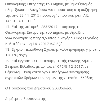
Οικονομικής Επιτροπής του Δήμου, με θέμα:΄΄Ορισμός
πληρεξούσιου Δικηγόρου για παράσταση στη συζήτηση
της από 23-11-2015 προσφυγής που άσκησε η Α.Ε.
ΧΑΛΚΙΣ Α.Τ.Ε.Τ.Ε.΄΄.
17.-Επί της υπ’ αριθμ.283/2017 απόφασης της
Οικονομικής Επιτροπής του Δήμου, με θέμα:΄΄Επί
γνωμοδοτήσεως πληρεξούσιας Δικηγόρου Κας Ευγενίας
Καλατζή (σχετ.η 161/2017 Α.Ο.Ε.)΄΄.
18.-΄Εγκριση εκμίσθωση Σχολικής καλλιεργήσιμης γης στην
Τ.Κ.Ταξιάρχη.
19.-Επί εγγράφου της Περιφερειακής ΄Ενωσης Δήμων
Στερεάς Ελλάδας, με αρ.πρωτ.1072/8-12-2017, με
θέμα:΄΄Διαβίβαση καταλόγου υποέργων συντήρησης
αγροτικών δρόμων των Δήμων της Στερεάς Ελλάδας΄΄.
Ο Πρόεδρος του Δημοτικού Συμβουλίου
Δημήτριος Ζουπανιώτης