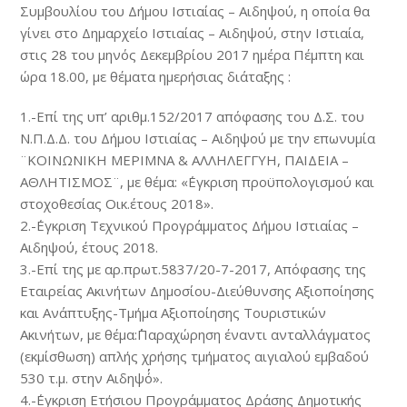
Συμβουλίου του Δήμου Ιστιαίας – Αιδηψού, η οποία θα
γίνει στο Δημαρχείο Ιστιαίας – Αιδηψού, στην Ιστιαία,
στις 28 του μηνός Δεκεμβρίου 2017 ημέρα Πέμπτη και
ώρα 18.00, με θέματα ημερήσιας διάταξης :
1.-Επί της υπ’ αριθμ.152/2017 απόφασης του Δ.Σ. του
Ν.Π.Δ.Δ. του Δήμου Ιστιαίας – Αιδηψού με την επωνυμία
¨ΚΟΙΝΩΝΙΚΗ ΜΕΡΙΜΝΑ & ΑΛΛΗΛΕΓΓΥΗ, ΠΑΙΔΕΙΑ –
ΑΘΛΗΤΙΣΜΟΣ¨, με θέμα: «΄Εγκριση προϋπολογισμού και
στοχοθεσίας Οικ.έτους 2018».
2.-΄Εγκριση Τεχνικού Προγράμματος Δήμου Ιστιαίας –
Αιδηψού, έτους 2018.
3.-Επί της με αρ.πρωτ.5837/20-7-2017, Απόφασης της
Εταιρείας Ακινήτων Δημοσίου-Διεύθυνσης Αξιοποίησης
και Ανάπτυξης-Τμήμα Αξιοποίησης Τουριστικών
Ακινήτων, με θέμα:΄΄Παραχώρηση έναντι ανταλλάγματος
(εκμίσθωση) απλής χρήσης τμήματος αιγιαλού εμβαδού
530 τ.μ. στην Αιδηψό΄΄».
4.-΄Εγκριση Ετήσιου Προγράμματος Δράσης Δημοτικής