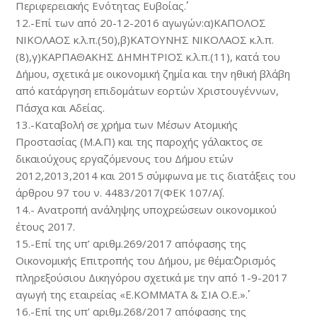
Περιφερειακής Ενότητας Ευβοίας΄΄.
12.-Επί των από 20-12-2016 αγωγών:α)ΚΑΠΟΛΟΣ
ΝΙΚΟΛΑΟΣ κ.λ.π.(50),β)ΚΑΤΟΥΝΗΣ ΝΙΚΟΛΑΟΣ κ.λ.π.
(8),γ)ΚΑΡΠΑΘΑΚΗΣ ΔΗΜΗΤΡΙΟΣ κ.λ.π.(11), κατά του
Δήμου, σχετικά με οικονομική ζημία και την ηθική βλάβη
από κατάργηση επιδομάτων εορτών Χριστουγέννων,
Πάσχα και Αδείας.
13.-Καταβολή σε χρήμα των Μέσων Ατομικής
Προστασίας (Μ.Α.Π) και της παροχής γάλακτος σε
δικαιούχους εργαζόμενους του Δήμου ετών
2012,2013,2014 και 2015 σύμφωνα με τις διατάξεις του
άρθρου 97 του ν. 4483/2017(ΦΕΚ 107/Α΄).
14.- Ανατροπή ανάληψης υποχρεώσεων οικονομικού
έτους 2017.
15.-Επί της υπ’ αριθμ.269/2017 απόφασης της
Οικονομικής Επιτροπής του Δήμου, με θέμα:΄΄Ορισμός
πληρεξούσιου Δικηγόρου σχετικά με την από 1-9-2017
αγωγή της εταιρείας «Ε.ΚΟΜΜΑΤΑ & ΣΙΑ Ο.Ε.»΄΄.
16.-Επί της υπ’ αριθμ.268/2017 απόφασης της