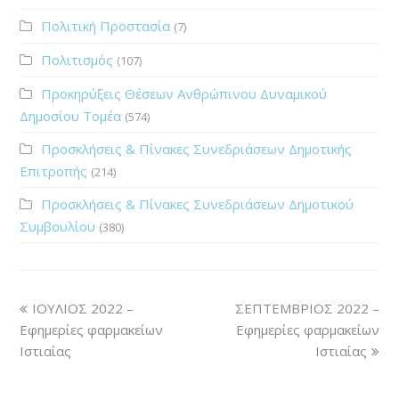
20
Πολιτική Προστασία
(7)
ΣΑΒΒΑΤΟ
Πολιτισμός
(107)
ΛΙΑΠΟΔΗΜΗΤΡΗ
Προκηρύξεις Θέσεων Ανθρώπινου Δυναμικού
Δημοσίου Τομέα
21
(574)
Προσκλήσεις & Πίνακες Συνεδριάσεων Δημοτικής
ΚΥΡΙΑΚΗ
Επιτροπής
(214)
ΠΕΡΠΑΤΑΡΗΣ
Προσκλήσεις & Πίνακες Συνεδριάσεων Δημοτικού
22
Συμβουλίου
(380)
ΔΕΥΤΕΡΑ
ΜΙΧΑΗΛ
ΙΟΥΛΙΟΣ 2022 –
ΣΕΠΤΕΜΒΡΙΟΣ 2022 –
23
Εφημερίες φαρμακείων
Εφημερίες φαρμακείων
Ιστιαίας
Ιστιαίας
ΤΡΙΤΗ
ΦΑΡΑΝΤΟΥ