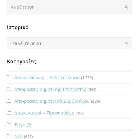
Αναζήτηση
Submi
ΤΡΙΤΗ
ΜΙΧΑΗΛ
Ιστορικό
17
Ιστορικό
Επιλέξτε μήνα
ΤΕΤΑΡΤΗ
ΦΑΡΑΝΤΟΥ
Κατηγορίες
18
Ανακοινώσεις – Δελτία Τύπου
(1.333)
ΠΕΜΠΤΗ
Αποφάσεις Δημοτικής Επιτροπής
(933)
ΛΙΑΠΟΔΗΜΗΤΡΗ
Αποφάσεις Δημοτικού Συμβουλίου
(389)
19
Διαγωνισμοί – Προκηρύξεις
(156)
ΠΑΡΑΣΚΕΥΗ
Έργα
(2)
ΤΖΗΜΟΥ
Νέα
(613)